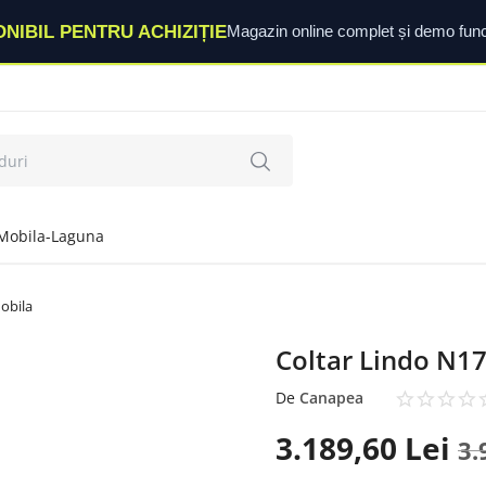
ONIBIL PENTRU ACHIZIȚIE
Magazin online complet și demo func
Mobila-Laguna
obila
Coltar Lindo N17
De
Canapea
3.189,60
Lei
3.