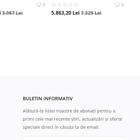
0
0
i
5.863,20
Lei
3.987
Lei
7.329
Lei
BULETIN INFORMATIV
Alătură-te listei noastre de abonați pentru a
primi cele mai recente știri, actualizări și oferte
speciale direct în căsuța ta de email.