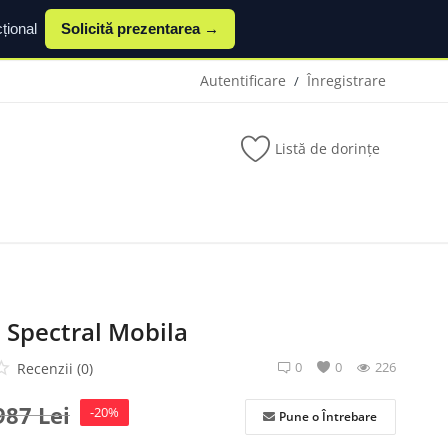
țional
Solicită prezentarea →
Autentificare
Înregistrare
/
Listă de dorințe
 Spectral Mobila
0
0
226
Recenzii (0)
987
Lei
-20%
Pune o Întrebare