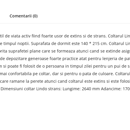
Comentarii (0)
e viata activ fiind foarte usor de extins si de strans. Coltarul Lindo
 timpul noptii. Suprafata de dormit este 140 * 215 cm. Coltarul Lin
orita suprafetei plane care se formeaza atunci cand se extinde asigu
de depozitare generoase foarte practice atat pentru lenjeria de pat, 
si poate fi folosit de o persoana in timpul zilei pentru un pui de s
 mai confortabila pe coltar, dar si pentru o pata de culoare. Colta
care ramane la perete atunci cand coltarul este extins si este folos
e. Dimensiuni coltar Lindo strans: Lungime: 2640 mm Adancime: 17