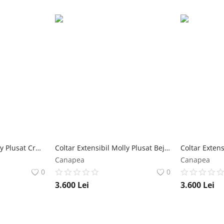
Coltar Extensibil Molly Plusat Crem Mobila Laguna
Coltar Extensibil Molly Plusat Bej Mobila Laguna
Canapea
Canapea
0
0
3.600
Lei
3.600
Lei