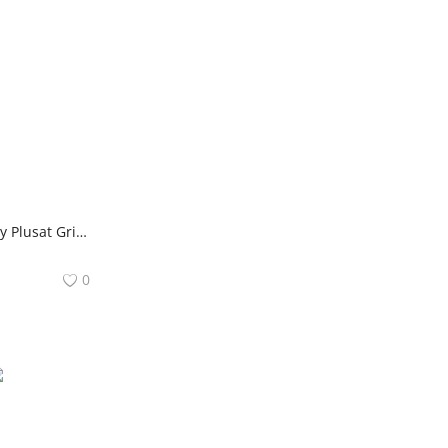
Coltar Extensibil Molly Plusat Gri Inchis Mobila Laguna
0