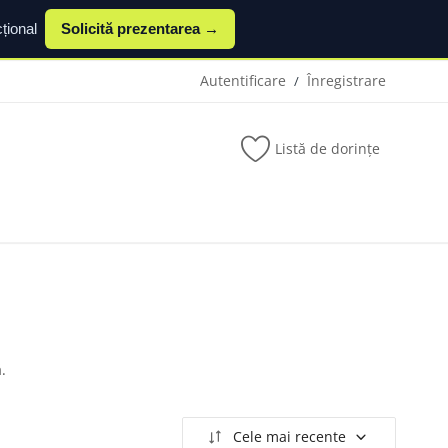
țional
Solicită prezentarea →
Autentificare
Înregistrare
/
Listă de dorințe
.
Cele mai recente