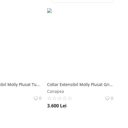
Coltar Extensibil Molly Plusat Turcoaz Mobila Laguna
Coltar Extensibil Molly Plusat Gri Deschis Mobila Laguna
Canapea
0
0
3.600
Lei