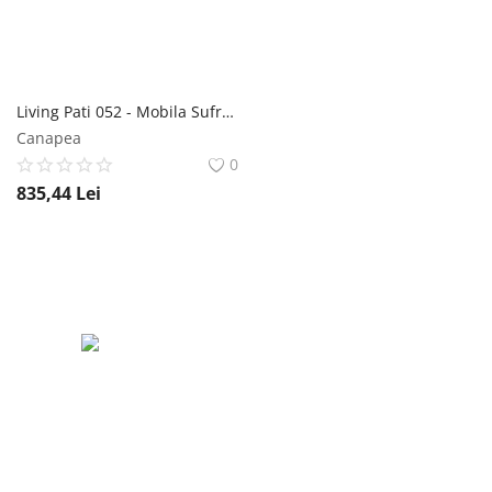
Înregistrare
Living Pati 052 - Mobila Sufragerie Stejar Mobila Laguna
Canapea
0
835,44
Lei