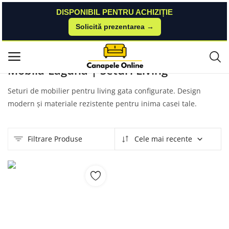
DISPONIBIL PENTRU ACHIZIȚIE
Solicită prezentarea →
Acasă
Produse
Mobila-Laguna
Seturi Living
Meniu principal
Mobila-Laguna | Seturi Living
Categorii
Seturi de mobilier pentru living gata configurate. Design
modern și materiale rezistente pentru inima casei tale.
Acasă
Listă de dorințe
Filtrare Produse
Cele mai recente
Contact
Blog
Autentificare