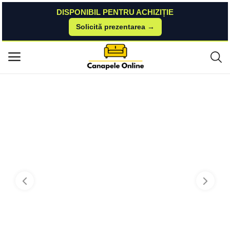
DISPONIBIL PENTRU ACHIZIȚIE
Solicită prezentarea →
Acasă
Mobila-Laguna
Paturi
Pat Alb + Casmir optional lada de depozitare 160x200 4 sertare Mobila L
Meniu principal
aguna
Categorii
Acasă
Listă de dorințe
Contact
Blog
Autentificare