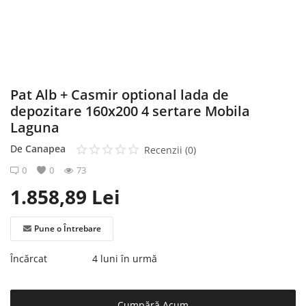
Înregistrare
Pat Alb + Casmir optional lada de
depozitare 160x200 4 sertare Mobila
Laguna
De
Canapea
Recenzii (0)
0
0
73
1.858,89
Lei
Pune o Întrebare
Încărcat
4 luni în urmă
Cumpără Acum