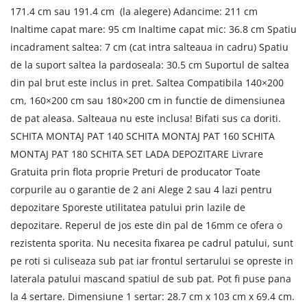
171.4 cm sau 191.4 cm (la alegere) Adancime: 211 cm
Inaltime capat mare: 95 cm Inaltime capat mic: 36.8 cm Spatiu
incadrament saltea: 7 cm (cat intra salteaua in cadru) Spatiu
de la suport saltea la pardoseala: 30.5 cm Suportul de saltea
din pal brut este inclus in pret. Saltea Compatibila 140×200
cm, 160×200 cm sau 180×200 cm in functie de dimensiunea
de pat aleasa. Salteaua nu este inclusa! Bifati sus ca doriti.
SCHITA MONTAJ PAT 140 SCHITA MONTAJ PAT 160 SCHITA
MONTAJ PAT 180 SCHITA SET LADA DEPOZITARE Livrare
Gratuita prin flota proprie Preturi de producator Toate
corpurile au o garantie de 2 ani Alege 2 sau 4 lazi pentru
depozitare Sporeste utilitatea patului prin lazile de
depozitare. Reperul de jos este din pal de 16mm ce ofera o
rezistenta sporita. Nu necesita fixarea pe cadrul patului, sunt
pe roti si culiseaza sub pat iar frontul sertarului se opreste in
laterala patului mascand spatiul de sub pat. Pot fi puse pana
la 4 sertare. Dimensiune 1 sertar: 28.7 cm x 103 cm x 69.4 cm.