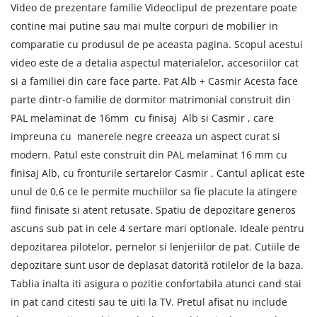
Video de prezentare familie Videoclipul de prezentare poate
contine mai putine sau mai multe corpuri de mobilier in
comparatie cu produsul de pe aceasta pagina. Scopul acestui
video este de a detalia aspectul materialelor, accesoriilor cat
si a familiei din care face parte. Pat Alb + Casmir Acesta face
parte dintr-o familie de dormitor matrimonial construit din
PAL melaminat de 16mm cu finisaj Alb si Casmir , care
impreuna cu manerele negre creeaza un aspect curat si
modern. Patul este construit din PAL melaminat 16 mm cu
finisaj Alb, cu fronturile sertarelor Casmir . Cantul aplicat este
unul de 0,6 ce le permite muchiilor sa fie placute la atingere
fiind finisate si atent retusate. Spatiu de depozitare generos
ascuns sub pat in cele 4 sertare mari optionale. Ideale pentru
depozitarea pilotelor, pernelor si lenjeriilor de pat. Cutiile de
depozitare sunt usor de deplasat datorită rotilelor de la baza.
Tablia inalta iti asigura o pozitie confortabila atunci cand stai
in pat cand citesti sau te uiti la TV. Pretul afisat nu include