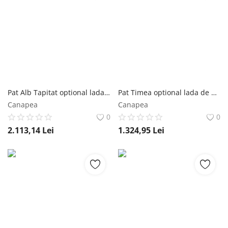
Pat Alb Tapitat optional lada de depozitare 140x200 4 sertare Mobila Laguna
Pat Timea optional lada de depozitare 160x200 2 sertare Mobila Laguna
Canapea
Canapea
0
0
2.113,14
Lei
1.324,95
Lei