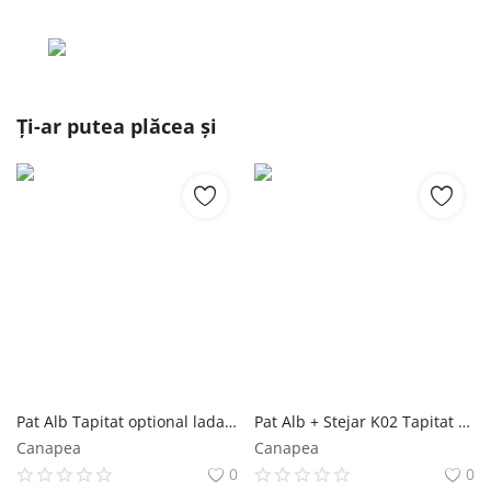
Ți-ar putea plăcea și
Pat Alb Tapitat optional lada de depozitare 140x200 2 sertare Mobila Laguna
Pat Alb + Stejar K02 Tapitat optional lada de depozitare 180x200 Fara lada Mobila Laguna
Canapea
Canapea
0
0