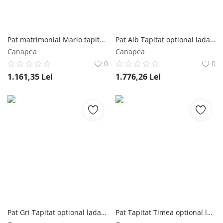
Pat matrimonial Mario tapitat wenge 160x200 Mobila Laguna
Pat Alb Tapitat optional lada de depozitare 180x200 2 sertare Mobila Laguna
Canapea
Canapea
0
0
1.161,35
Lei
1.776,26
Lei
Pat Gri Tapitat optional lada de depozitare 180x200 Fara lada Mobila Laguna
Pat Tapitat Timea optional lada de depozitare 160x200 2 sertare Mobila Laguna