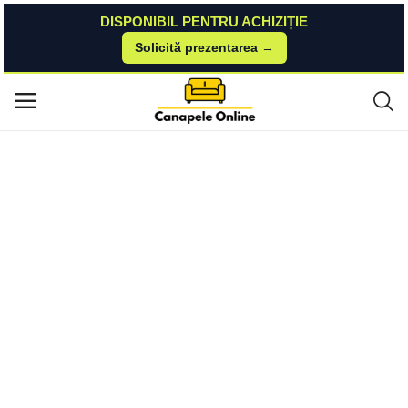
DISPONIBIL PENTRU ACHIZIȚIE
Solicită prezentarea →
Acasă
Ortopedicus
Perne
Set Pilota Essential 200×220 + 2 perne classice 50×70
Meniu principal
Categorii
Acasă
Listă de dorințe
Contact
Blog
Autentificare