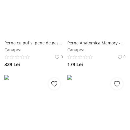
Perna cu puf si pene de gasca 50x70
Perna Anatomica Memory - 60x40x12
Canapea
Canapea
0
0
329
Lei
179
Lei