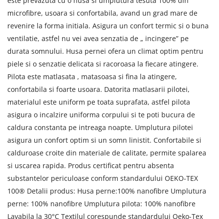
este prevazuta cu o husa si umplutura tesuta 100% din
microfibre, usoara si confortabila, avand un grad mare de
revenire la forma initiala. Asigura un confort termic si o buna
ventilatie, astfel nu vei avea senzatia de „ incingere” pe
durata somnului. Husa pernei ofera un climat optim pentru
piele si o senzatie delicata si racoroasa la fiecare atingere.
Pilota este matlasata , matasoasa si fina la atingere,
confortabila si foarte usoara. Datorita matlasarii pilotei,
materialul este uniform pe toata suprafata, astfel pilota
asigura o incalzire uniforma corpului si te poti bucura de
caldura constanta pe intreaga noapte. Umplutura pilotei
asigura un confort optim si un somn linistit. Confortabile si
calduroase croite din materiale de calitate, permite spalarea
si uscarea rapida. Produs certificat pentru absenta
substantelor periculoase conform standardului OEKO-TEX
100® Detalii produs: Husa perne:100% nanofibre Umplutura
perne: 100% nanofibre Umplutura pilota: 100% nanofibre
Lavabila la 30°C Textilul corespunde standardului Oeko-Tex