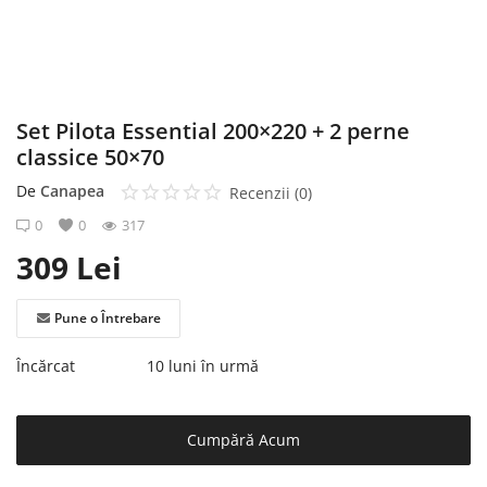
Înregistrare
Set Pilota Essential 200×220 + 2 perne
classice 50×70
De
Canapea
Recenzii (0)
0
0
317
309
Lei
Pune o Întrebare
Încărcat
10 luni în urmă
Cumpără Acum