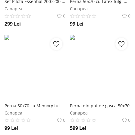
Set Pilota Essential 200×200 + 2 perne classice 50×70
Perna 50x70 cu Latex fulgi mix - husa cu Aloe Vera Ortopedicus
Canapea
Canapea
0
0
299
Lei
99
Lei
Perna 50x70 cu Memory fulgi mix - husa cu Aloe Vera Ortopedicus
Perna din puf de gasca 50x70
Canapea
Canapea
0
0
99
Lei
599
Lei