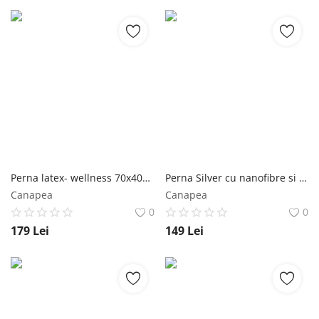
Perna latex- wellness 70x40x12
Perna Silver cu nanofibre si husa 100% bumbac 50x70 cm
Canapea
Canapea
0
0
179
Lei
149
Lei